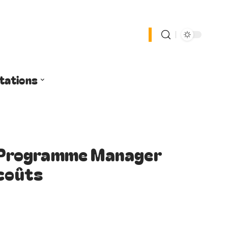
tations
ct Programme Manager
 coûts