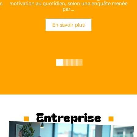
s
motivation au quotidien, selon une enquête menée
par
…
En savoir plus
Entreprise