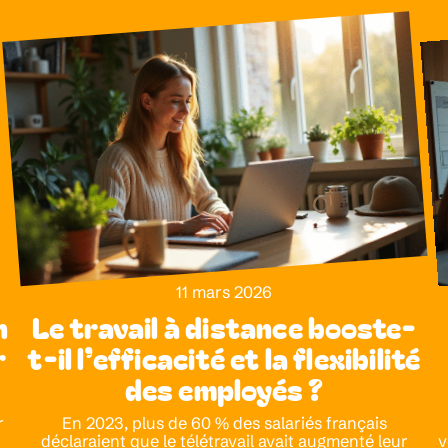
11 mars 2026
n
Le travail à distance booste-
r
t-il l’efficacité et la flexibilité
des employés ?
r
En 2023, plus de 60 % des salariés français
déclaraient que le télétravail avait augmenté leur
v