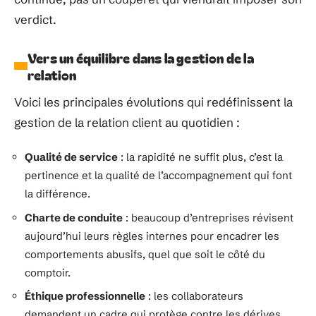
beaucoup plus nuancée de la relation client.
L’heure est à l’écoute active, à la personnalisation,
bien plus qu’à la soumission systématique. La
satisfaction des clients s’appuie désormais sur des
fondations plus équilibrées : respect mutuel,
compréhension authentique des besoins, gestion
intelligente des situations complexes. Le feedback
client devient le point de départ d’une amélioration
continue, pas un couperet qui viendrait imposer son
verdict.
Vers un équilibre dans la gestion de la
relation
Voici les principales évolutions qui redéfinissent la
gestion de la relation client au quotidien :