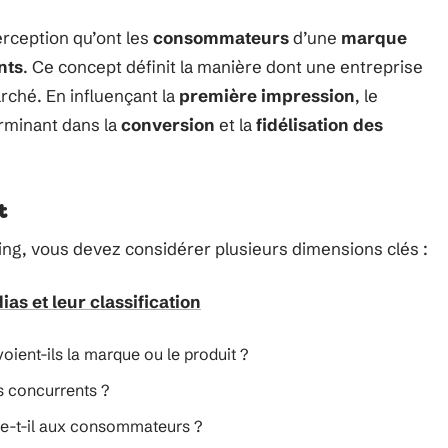
erception qu’ont les
consommateurs
d’une
marque
nts
. Ce concept définit la manière dont une entreprise
rché. En influençant la
première impression
, le
rminant dans la
conversion
et la
fidélisation des
t
g, vous devez considérer plusieurs dimensions clés :
as et leur classification
ent-ils la marque ou le produit ?
es concurrents ?
te-t-il aux consommateurs ?