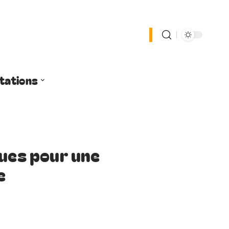
tations
ques pour une
e